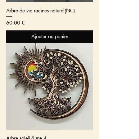
Arbre de vie racines naturel(NC)
Prix
60,00 €
Ajouter au panier
Arbre soleil/lune 4