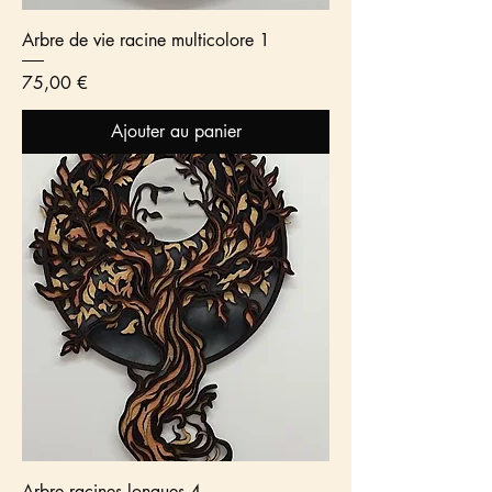
Arbre de vie racine multicolore 1
Prix
75,00 €
Ajouter au panier
Arbre racines longues 4