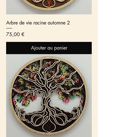
Arbre de vie racine automne 2
Prix
75,00 €
Ajouter au panier