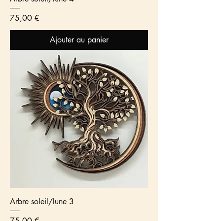
Prix
75,00 €
Ajouter au panier
Arbre soleil/lune 3
Prix
75,00 €