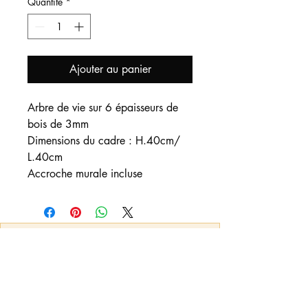
Quantité
*
Ajouter au panier
Arbre de vie sur 6 épaisseurs de
bois de 3mm
Dimensions du cadre : H.40cm/
L.40cm
Accroche murale incluse
Nous contacter
:
Vous pouvez nous adresser un mail pour
toute demande d'informations, de
créations et/ou personnalisations qui ne