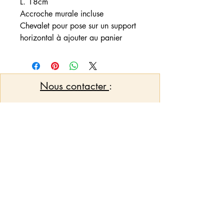
L. 18cm
Accroche murale incluse
Chevalet pour pose sur un support
horizontal à ajouter au panier
Nous contacter
:
Vous pouvez nous adresser un mail pour
toute demande d'informations, de
créations et/ou personnalisations qui ne
seraient pas mis en option sur l'article
pymcreations32@outlook.fr
Conditions générales de