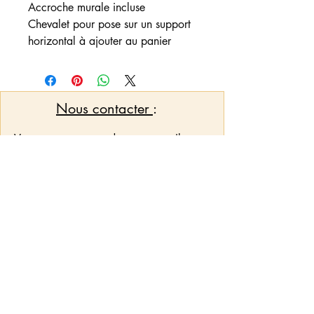
Accroche murale incluse
Chevalet pour pose sur un support
horizontal à ajouter au panier
Nous contacter
:
Vous pouvez nous adresser un mail pour
toute demande d'informations, de
créations et/ou personnalisations qui ne
seraient pas mis en option sur l'article
pymcreations32@outlook.fr
Conditions générales de
vente (CGV)