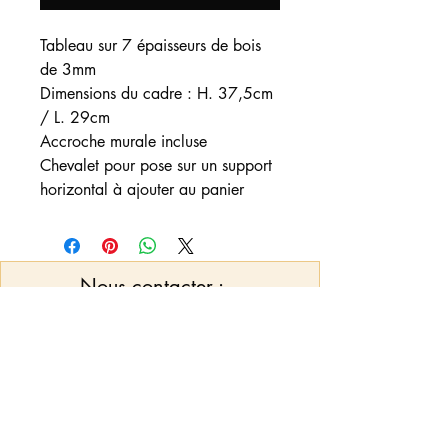
Tableau sur 7 épaisseurs de bois
de 3mm
Dimensions du cadre : H. 37,5cm
/ L. 29cm
Accroche murale incluse
Chevalet pour pose sur un support
horizontal à ajouter au panier
Nous contacter
:
Vous pouvez nous adresser un mail pour
toute demande d'informations, de
créations et/ou personnalisations qui ne
seraient pas mis en option sur l'article
pymcreations32@outlook.fr