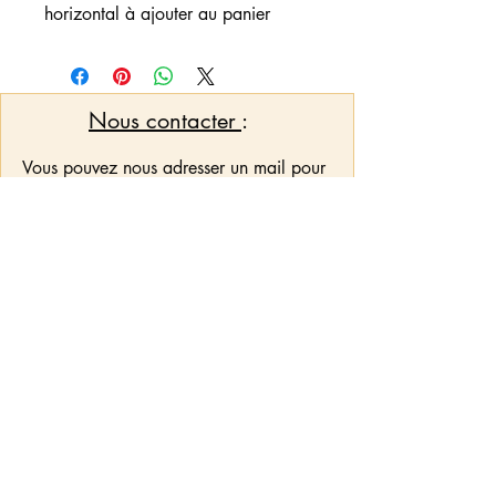
horizontal à ajouter au panier
Nous contacter
:
Vous pouvez nous adresser un mail pour
toute demande d'informations, de
créations et/ou personnalisations qui ne
seraient pas mis en option sur l'article
pymcreations32@outlook.fr
Conditions générales de
vente (CGV)
Politique de confidentialité
Mentions légales