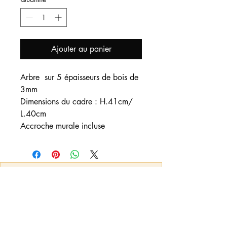
Ajouter au panier
Arbre sur 5 épaisseurs de bois de
3mm
Dimensions du cadre : H.41cm/
L.40cm
Accroche murale incluse
Nous contacter
:
Vous pouvez nous adresser un mail pour
toute demande d'informations, de
créations et/ou personnalisations qui ne