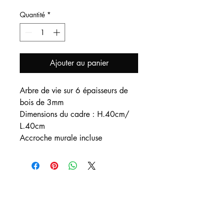
Quantité
*
Ajouter au panier
Arbre de vie sur 6 épaisseurs de
bois de 3mm
Dimensions du cadre : H.40cm/
L.40cm
Accroche murale incluse
Nous contacter
:
Vous pouvez nous adresser un mail pour
toute demande d'informations, de