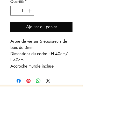
Quantité
*
Ajouter au panier
Arbre de vie sur 6 épaisseurs de
bois de 3mm
Dimensions du cadre : H.40cm/
L.40cm
Accroche murale incluse
Nous contacter
:
Vous pouvez nous adresser un mail pour
toute demande d'informations, de
créations et/ou personnalisations qui ne