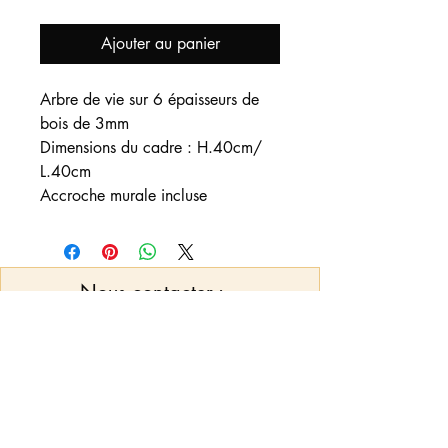
Ajouter au panier
Arbre de vie sur 6 épaisseurs de
bois de 3mm
Dimensions du cadre : H.40cm/
L.40cm
Accroche murale incluse
Nous contacter
:
Vous pouvez nous adresser un mail pour
toute demande d'informations, de
créations et/ou personnalisations qui ne
seraient pas mis en option sur l'article
pymcreations32@outlook.fr