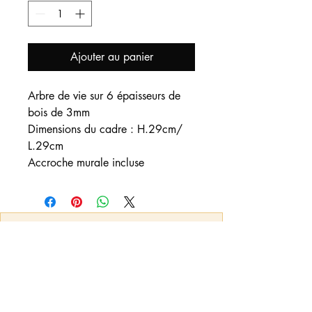
Ajouter au panier
Arbre de vie sur 6 épaisseurs de
bois de 3mm
Dimensions du cadre : H.29cm/
L.29cm
Accroche murale incluse
Nous contacter
:
Vous pouvez nous adresser un mail pour
toute demande d'informations, de
créations et/ou personnalisations qui ne
seraient pas mis en option sur l'article